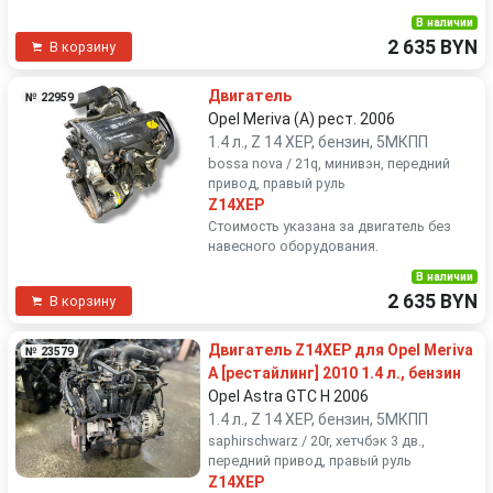
В наличии
2 635 BYN
В корзину
Двигатель
№ 22959
Opel Meriva (A) рест. 2006
1.4 л., Z 14 XEP, бензин, 5МКПП
bossa nova / 21q, минивэн, передний
привод, правый руль
Z14XEP
Стоимость указана за двигатель без
навесного оборудования.
В наличии
2 635 BYN
В корзину
Двигатель Z14XEP для Opel Meriva
№ 23579
A [рестайлинг] 2010 1.4 л., бензин
Opel Astra GTC H 2006
1.4 л., Z 14 XEP, бензин, 5МКПП
saphirschwarz / 20r, хетчбэк 3 дв.,
передний привод, правый руль
Z14XEP