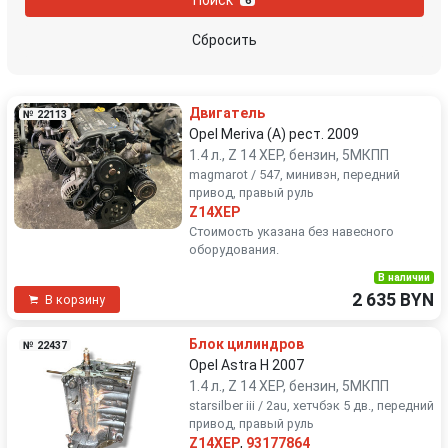
6
Skoda
Suzuki
Сбросить
Toyota
Volkswagen
Двигатель
№ 22113
Volvo
Opel Meriva (A) рест. 2009
1.4 л., Z 14 XEP, бензин, 5МКПП
magmarot / 547, минивэн, передний
привод, правый руль
Z14XEP
Стоимость указана без навесного
оборудования.
В наличии
2 635 BYN
В корзину
Блок цилиндров
№ 22437
Opel Astra H 2007
1.4 л., Z 14 XEP, бензин, 5МКПП
starsilber iii / 2au, хетчбэк 5 дв., передний
привод, правый руль
Z14XEP
,
93177864