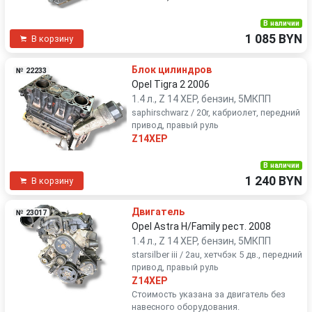
В наличии
1 085 BYN
В корзину
Блок цилиндров
№ 22233
Opel Tigra 2 2006
1.4 л., Z 14 XEP, бензин, 5МКПП
saphirschwarz / 20r, кабриолет, передний
привод, правый руль
Z14XEP
В наличии
1 240 BYN
В корзину
Двигатель
№ 23017
Opel Astra H/Family рест. 2008
1.4 л., Z 14 XEP, бензин, 5МКПП
starsilber iii / 2au, хетчбэк 5 дв., передний
привод, правый руль
Z14XEP
Стоимость указана за двигатель без
навесного оборудования.