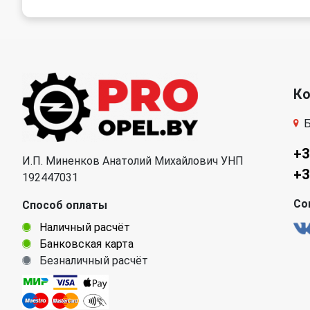
К
Б
+3
И.П. Миненков Анатолий Михайлович УНП
+3
192447031
Со
Способ оплаты
Наличный расчёт
Банковская карта
Безналичный расчёт