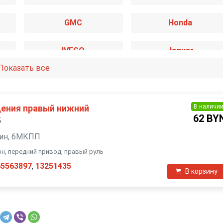
GMC
Honda
IVECO
Jaguar
Показать все
Mazda
Mercedes-Benz
Nissan
Opel
В наличи
ения правый нижний
62 BY
5
Saab
SEAT
нзин, 6МКПП
вэн, передний привод, правый руль
Toyota
Volkswagen
65563897
,
13251435
В корзину