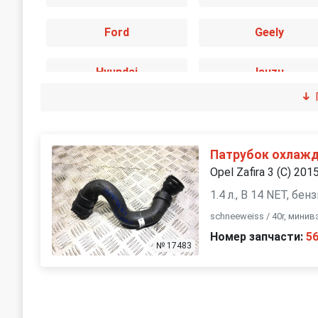
Ford
Geely
Hyundai
Isuzu
Kia
Land Rover
Mini
Mitsubishi
Патрубок охлажд
Opel Zafira 3 (C) 201
Peugeot
Renault
1.4 л., B 14 NET, бе
schneeweiss / 40r, мини
Skoda
Suzuki
Номер запчасти:
5
№ 17483
Volvo