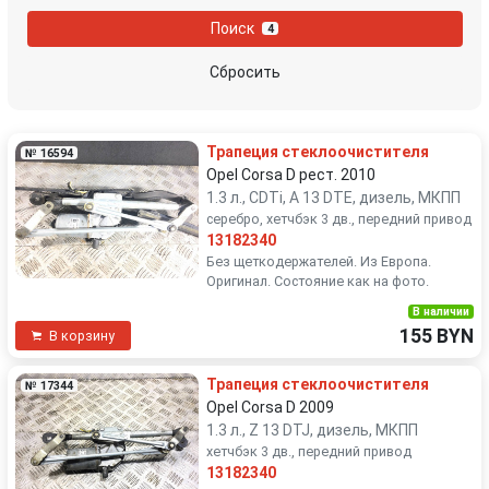
Saab
SEAT
Поиск
4
Skoda
Suzuki
Сбросить
Toyota
Volkswagen
Трапеция стеклоочистителя
№ 16594
Volvo
Opel Corsa D рест. 2010
1.3 л., CDTi, A 13 DTE, дизель, МКПП
серебро, хетчбэк 3 дв., передний привод
13182340
Без щеткодержателей. Из Европа.
Оригинал. Состояние как на фото.
В наличии
155 BYN
В корзину
Трапеция стеклоочистителя
№ 17344
Opel Corsa D 2009
1.3 л., Z 13 DTJ, дизель, МКПП
хетчбэк 3 дв., передний привод
13182340