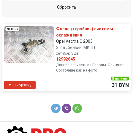
Skoda
Suzuki
Сбросить
Toyota
Volkswagen
Фланец (тройник) системы
№ 8352
Volvo
охлаждения
Opel Vectra C 2003
3.2 л., бензин, МКПП
хетчбэк 5 дв.
12992645
Данная запчасть из Европы. Оригинал.
Состояние как на фото.
В наличии
31 BYN
В корзину