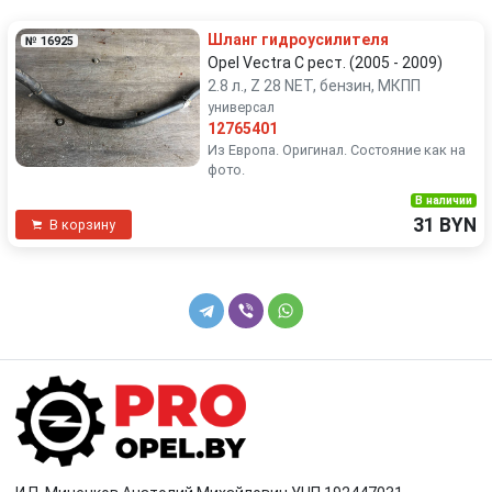
Toyota
Volkswagen
Шланг гидроусилителя
№ 16925
Volvo
Opel Vectra C рест. (2005 - 2009)
2.8 л., Z 28 NET, бензин, МКПП
универсал
12765401
Из Европа. Оригинал. Состояние как на
фото.
В наличии
31 BYN
В корзину