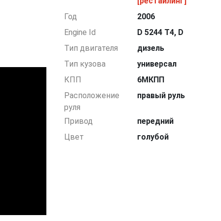
[рестайлинг]
Год
2006
Engine Id
D 5244 T4, D
Тип двигателя
дизель
Тип кузова
универсал
КПП
6МКПП
Расположение
правый руль
руля
Привод
передний
Цвет
голубой