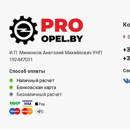
К
Б
+3
И.П. Миненков Анатолий Михайлович УНП
+3
192447031
Со
Способ оплаты
Наличный расчёт
Банковская карта
Безналичный расчёт