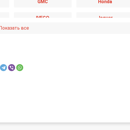
GMC
Honda
IVECO
Jaguar
Показать все
Mazda
Mercedes-Benz
Nissan
Opel
Saab
SEAT
Toyota
Volkswagen