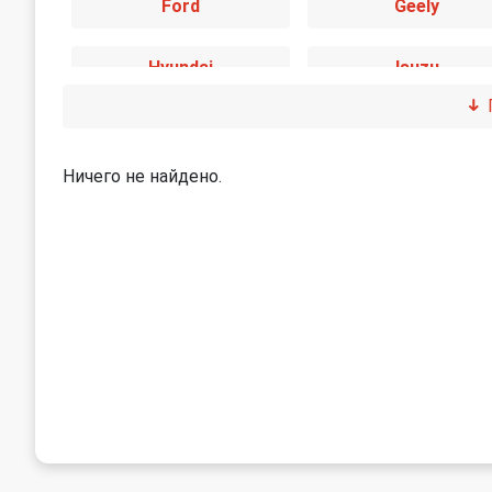
Ford
Geely
Hyundai
Isuzu
Kia
Land Rover
Ничего не найдено.
Mini
Mitsubishi
Peugeot
Renault
Skoda
Suzuki
Volvo