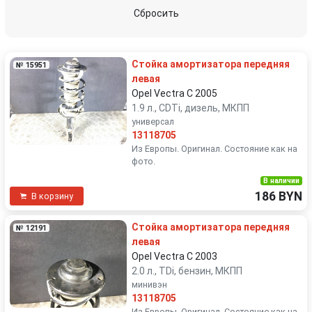
Skoda
Suzuki
Сбросить
Toyota
Volkswagen
Стойка амортизатора передняя
№ 15951
Volvo
левая
Opel Vectra C 2005
1.9 л., CDTi, дизель, МКПП
универсал
13118705
Из Европы. Оригинал. Состояние как на
фото.
В наличии
186 BYN
В корзину
Стойка амортизатора передняя
№ 12191
левая
Opel Vectra C 2003
2.0 л., TDi, бензин, МКПП
минивэн
13118705
Из Европы. Оригинал. Состояние как на