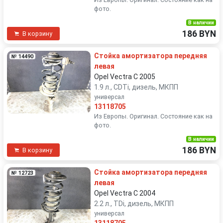
фото.
В наличии
186 BYN
В корзину
Стойка амортизатора передняя
№ 14490
левая
Opel Vectra C 2005
1.9 л., CDTi, дизель, МКПП
универсал
13118705
Из Европы. Оригинал. Состояние как на
фото.
В наличии
186 BYN
В корзину
Стойка амортизатора передняя
№ 12723
левая
Opel Vectra C 2004
2.2 л., TDi, дизель, МКПП
универсал