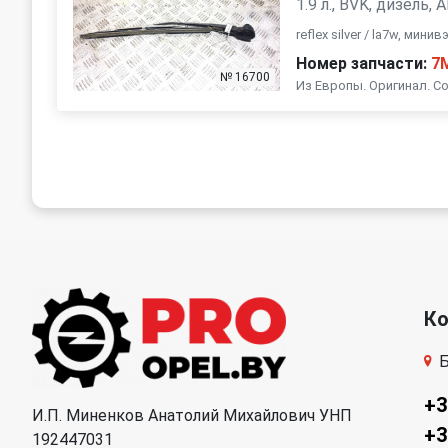
1.9 л., BVK, дизель,
reflex silver / la7w, мин
Номер запчасти:
7
№ 16700
Из Европы. Оригинал. Со
К
Б
+3
И.П. Миненков Анатолий Михайлович УНП
+3
192447031