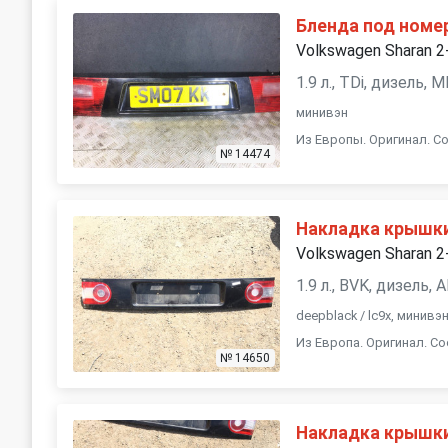
Бленда под номе
Volkswagen Sharan 2
1.9 л., TDi, дизель,
минивэн
Из Европы. Оригинал. Со
№ 14474
Накладка крышк
Volkswagen Sharan 2
1.9 л., BVK, дизель,
deepblack / lc9x, минив
Из Европа. Оригинал. Со
№ 14650
Накладка крышк