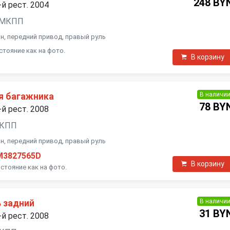
248 BY
-й рест. 2004
, 6МКПП
ивэн, передний привод, правый руль
стояние как на фото.
В корзину
В наличи
я багажника
78 BY
-й рест. 2008
 АКПП
ивэн, передний привод, правый руль
M3827565D
В корзину
стояние как на фото.
В наличи
 задний
31 BY
-й рест. 2008