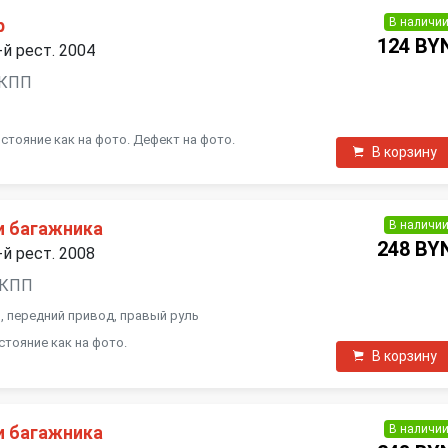
В наличи
р
124 BY
-й рест. 2004
 МКПП
стояние как на фото. Дефект на фото.
В корзину
В наличи
и багажника
248 BY
-й рест. 2008
 АКПП
эн, передний привод, правый руль
стояние как на фото.
В корзину
В наличи
и багажника