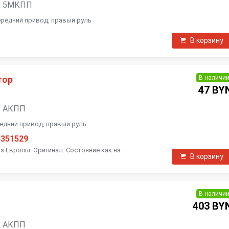
ин, 5МКПП
 передний привод, правый руль
В корзину
В наличи
тор
47 BY
ь, АКПП
ередний привод, правый руль
5351529
з Европы. Оригинал. Состояние как на
В корзину
В наличи
403 BY
ь, АКПП