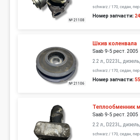
schwarz / 170, седан, п
Номер запчасти:
2
№ 21108
Шкив коленвала
Saab 9-5 рест. 2005
2.2 л., D223L, дизел
schwarz / 170, седан, п
Номер запчасти:
5
№ 21106
Теплообменник м
Saab 9-5 рест. 2005
2.2 л., D223L, дизел
schwarz / 170, седан, п