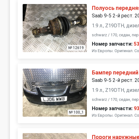
Полуось передня
Saab 9-5 2-й рест. 2
1.9 л., Z19DTH, диз
schwarz / 170, седан, п
Номер запчасти:
5
№ 12619
Из Европы. Оригинал. Со
Бампер передний
Saab 9-5 2-й рест. 2
1.9 л., Z19DTH, диз
schwarz / 170, седан, п
Номер запчасти:
9
№ 100_1
Из Европы. Оригинал. Со
Пороги наружные