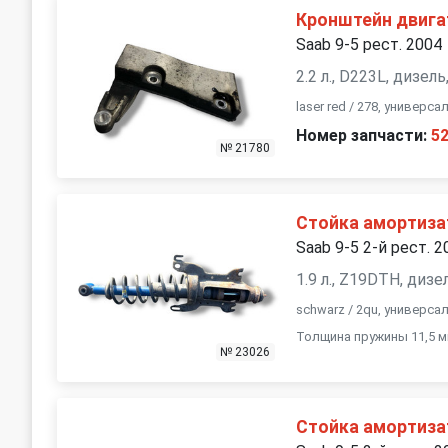
Кронштейн двига
Saab 9-5 рест. 2004
2.2 л., D223L, дизе
laser red / 278, универс
Номер запчасти:
5
№ 21780
Стойка амортиза
Saab 9-5 2-й рест. 2
1.9 л., Z19DTH, диз
schwarz / 2qu, универса
Толщина пружины 11,5 м
№ 23026
Стойка амортиза