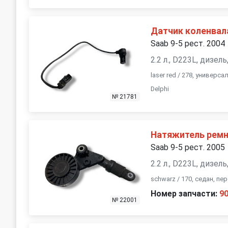
Датчик коленвал
Saab 9-5 рест. 2004
2.2 л., D223L, дизе
laser red / 278, универс
Delphi
№ 21781
Натяжитель ремн
Saab 9-5 рест. 2005
2.2 л., D223L, дизел
schwarz / 170, седан, п
Номер запчасти:
9
№ 22001