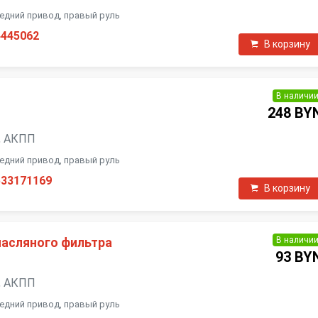
ередний привод, правый руль
4445062
В корзину
В наличи
248 BY
ь, АКПП
ередний привод, правый руль
533171169
В корзину
В наличи
асляного фильтра
93 BY
ь, АКПП
ередний привод, правый руль