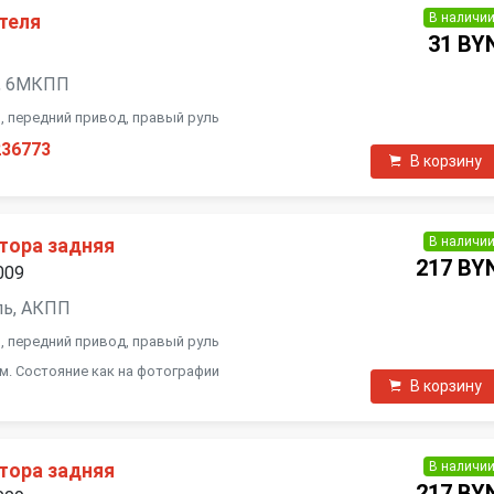
В наличи
теля
31 BY
ль, 6МКПП
ал, передний привод, правый руль
236773
В корзину
В наличи
тора задняя
217 BY
009
ель, АКПП
л, передний привод, правый руль
м. Состояние как на фотографии
В корзину
В наличи
тора задняя
217 BY