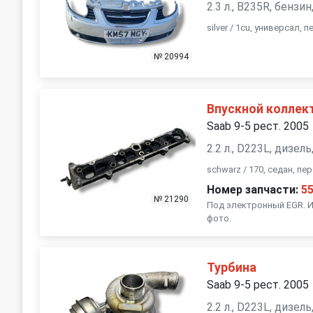
2.3 л., B235R, бенз
silver / 1cu, универсал,
№ 20994
Впускной коллек
Saab 9-5 рест. 2005
2.2 л., D223L, дизел
schwarz / 170, седан, п
Номер запчасти:
5
№ 21290
Под электронный EGR. И
фото.
Турбина
Saab 9-5 рест. 2005
2.2 л., D223L, дизел