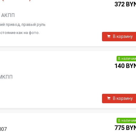
372 BY
н, АКПП
едний привод, правый руль
стояние как на фото.
В корзину
В наличи
140 BY
, МКПП
В корзину
В наличи
775 BY
007