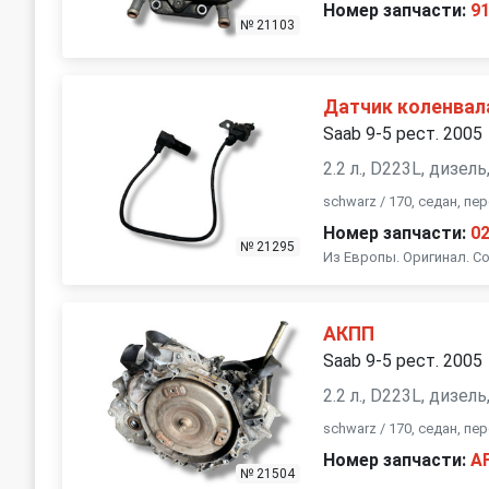
Номер запчасти:
9
№ 21103
Датчик коленвал
Saab 9-5 рест. 2005
2.2 л., D223L, дизел
schwarz / 170, седан, п
Номер запчасти:
0
№ 21295
Из Европы. Оригинал. Со
АКПП
Saab 9-5 рест. 2005
2.2 л., D223L, дизел
schwarz / 170, седан, п
Номер запчасти:
A
№ 21504