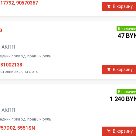
117792
,
90570367
В корзину
В наличи
а
47 BY
ь, АКПП
ередний привод, правый руль
281002138
В корзину
стояние как на фото.
В наличи
1 240 BY
ь, АКПП
ередний привод, правый руль
F57D02
,
5551SN
В корзину