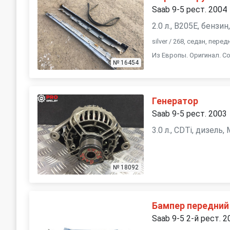
Saab 9-5 рест. 2004
2.0 л., B205E, бензи
silver / 268, седан, пер
Из Европы. Оригинал. Со
№ 16454
Генератор
Saab 9-5 рест. 2003
3.0 л., CDTi, дизель
№ 18092
Бампер передний
Saab 9-5 2-й рест. 2