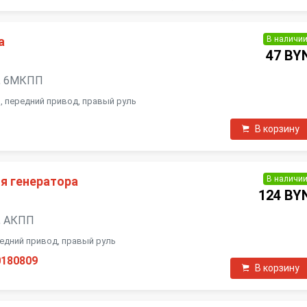
В наличи
а
47 BY
ль, 6МКПП
ал, передний привод, правый руль
В корзину
В наличи
я генератора
124 BY
ь, АКПП
ередний привод, правый руль
0180809
В корзину