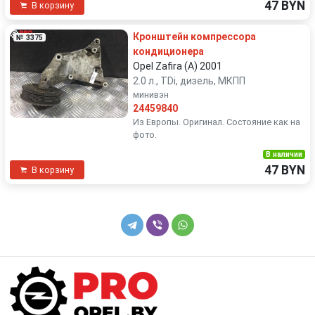
47 BYN
В корзину
Кронштейн компрессора
№ 3375
кондиционера
Opel Zafira (A) 2001
2.0 л., TDi, дизель, МКПП
минивэн
24459840
Из Европы. Оригинал. Состояние как на
фото.
В наличии
47 BYN
В корзину