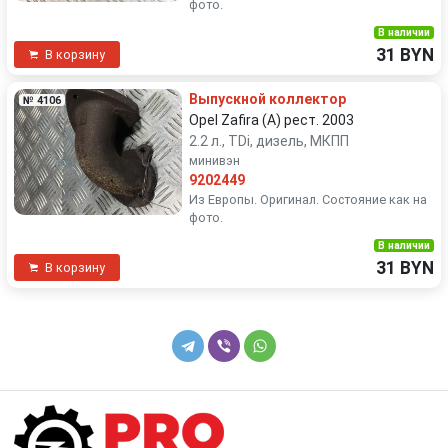
фото.
В наличии
31 BYN
В корзину
Выпускной коллектор
№ 4106
Opel Zafira (A) рест. 2003
2.2 л., TDi, дизель, МКПП
минивэн
9202449
Из Европы. Оригинал. Состояние как на
фото.
В наличии
31 BYN
В корзину