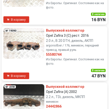
Из Европы. Оригинал. Состояние как на
фото.
В наличии
16 BYN
В корзину
Выпускной коллектор
№ 19090
Opel Zafira 3 (C) рест. 2016
2.0 л., B 20 DTH, дизель, АКПП
argonsilber / 176, минивэн, передний
привод, правый руль
55580744
Из Европы. Оригинал. Состояние как на
фото.
В наличии
47 BYN
В корзину
Выпускной коллектор
№ 2398
Opel Zafira (A) 2002
2.2 л., TDi, дизель, МКПП
минивэн
24442866