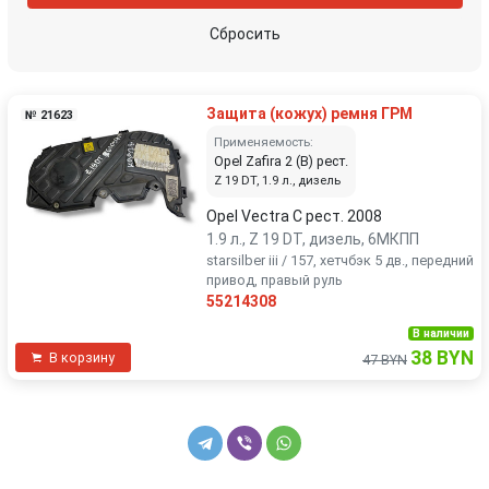
механизм натяжения ремня, цепи
муфта обгонная генератора
Сбросить
насос вакуумный
насос масляный
Защита (кожух) ремня ГРМ
№ 21623
натяжитель
патрубок вентиляции картера
Применяемость:
Opel Zafira 2 (B) рест.
Z 19 DT, 1.9 л., дизель
патрубок воздушного фильтра
патрубок интеркулера
Opel Vectra C рест. 2008
патрубок турбины
подушка крепления двигателя
1.9 л., Z 19 DT, дизель, 6МКПП
starsilber iii / 157, хетчбэк 5 дв., передний
привод, правый руль
помпа
поршень
55214308
В наличии
постель распредвала (бугель)
распредвал
38 BYN
В корзину
47 BYN
теплообменник масляного фильтра
трубка вакуумного насоса
трубка масляного щупа
трубка системы рециркуляции EGR