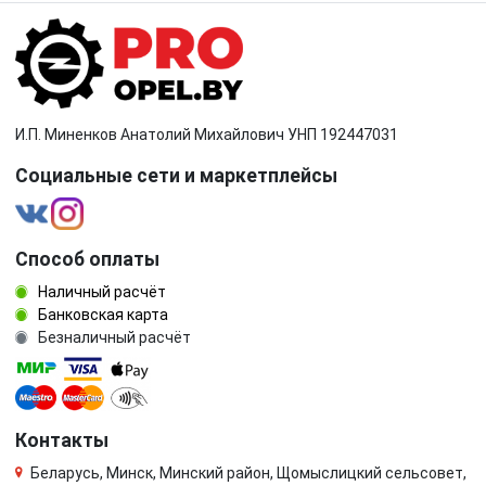
турбина
фазорегулятор
форсунка
шестерня (звездочка) коленвала
шкив коленвала
шкив помпы
И.П. Миненков Анатолий Михайлович УНП 192447031
Социальные сети и маркетплейсы
шкив распредвала
щуп двигателя
Способ оплаты
Наличный расчёт
Банковская карта
Безналичный расчёт
Контакты
Беларусь, Минск, Минский район, Щомыслицкий сельсовет,