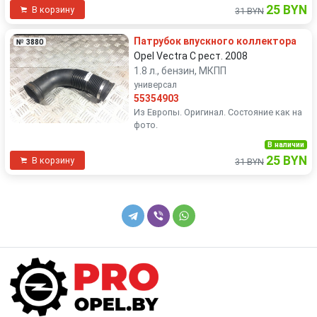
25 BYN
В корзину
31 BYN
Патрубок впускного коллектора
№ 3880
Opel Vectra C рест. 2008
1.8 л., бензин, МКПП
универсал
55354903
Из Европы. Оригинал. Состояние как на
фото.
В наличии
25 BYN
В корзину
31 BYN