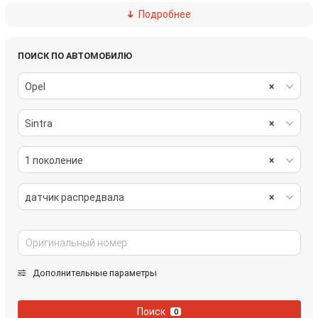
Подробнее
радиатор масляный
теплообменник масляного фильтра
шкив коленвала
ПОИСК ПО АВТОМОБИЛЮ
Opel
×
Sintra
×
1 поколение
×
датчик распредвала
×
Дополнительные параметры
Поиск
0