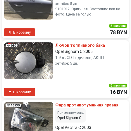
хетчбэк 5 дв.
9101912. Оригинал. Состояние как на
фото. Цена за голую.
В наличии
78 BYN
В корзину
Лючок топливного бака
№ 950
Opel Signum C 2005
1.9 л., CDTi, дизель, АКПП
хетчбэк 5 дв.
В наличии
16 BYN
В корзину
Фара противотуманная правая
№ 16930
Применяемость:
Opel Signum C
Opel Vectra C 2003