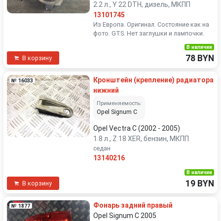
2.2 л., Y 22 DTH, дизель, МКПП
13101745
Из Европа. Оригинал. Состояние как на
фото. GTS. Нет заглушки и лампочки.
В наличии
78 BYN
В корзину
Кронштейн (крепление) радиатора
№ 16033
нижний
Применяемость:
Opel Signum C
Opel Vectra C (2002 - 2005)
1.8 л., Z 18 XER, бензин, МКПП
седан
13140216
В наличии
19 BYN
В корзину
Фонарь задний правый
№ 1877
Opel Signum C 2005