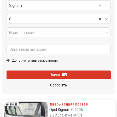
Signum
×
C
×
Наименование
Дополнительные параметры
Поиск
10
Сбросить
Дверь задняя правая
№ 18428
Opel Signum C 2005
2.2 л., бензин, МКПП