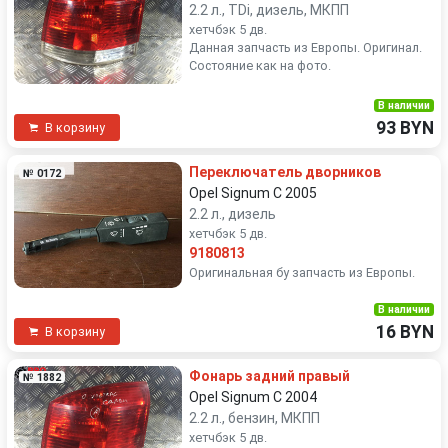
2.2 л., TDi, дизель, МКПП
хетчбэк 5 дв.
Данная запчасть из Европы. Оригинал.
Состояние как на фото.
В наличии
93 BYN
В корзину
Переключатель дворников
№ 0172
Opel Signum C 2005
2.2 л., дизель
хетчбэк 5 дв.
9180813
Оригинальная бу запчасть из Европы.
В наличии
16 BYN
В корзину
Фонарь задний правый
№ 1882
Opel Signum C 2004
2.2 л., бензин, МКПП
хетчбэк 5 дв.