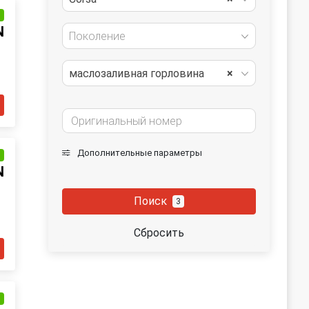
и
N
Поколение
маслозаливная горловина
×
Дополнительные параметры
и
N
Поиск
3
Сбросить
и