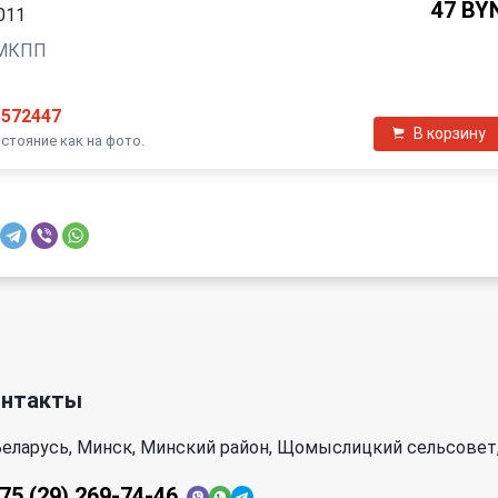
47 BY
2011
, МКПП
5572447
В корзину
стояние как на фото.
онтакты
еларусь, Минск, Минский район, Щомыслицкий сельсовет,
75 (29) 269-74-46