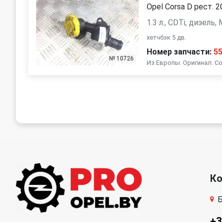
Opel Corsa D рест. 
1.3 л., CDTi, дизель
хетчбэк 5 дв.
Номер запчасти:
5
№ 10726
Из Европы. Оригинал. Со
К
Б
+3