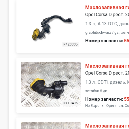
Маслозаливная г
Opel Corsa D рест. 
1.3 л., A 13 DTC, д
graphitschwarz / gar, хе
Номер запчасти:
5
№ 20305
Маслозаливная г
Opel Corsa D рест. 
1.3 л., CDTi, дизель
хетчбэк 5 дв.
Номер запчасти:
5
№ 10496
Из Европы. Оригинал. Со
Маслозаливная г