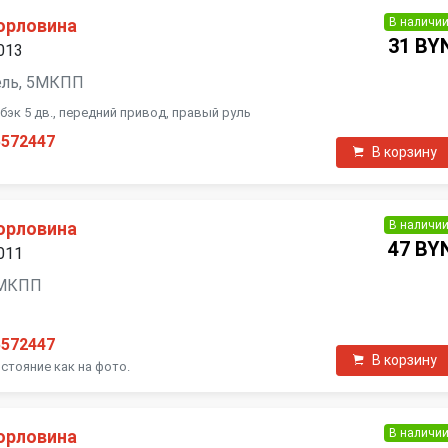
В наличи
орловина
31 BY
2013
изель, 5МКПП
тчбэк 5 дв., передний привод, правый руль
5572447
В корзину
В наличи
орловина
47 BY
2011
, МКПП
5572447
В корзину
стояние как на фото.
В наличи
орловина