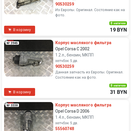
90530259
Из Европы. Оригинал. Состояние как на
фото.
В наличии
19 BYN
В корзину
Корпус масляного фильтра
№ 3945
Opel Corsa C 2002
1.2 л., бензин, МКПП
хетчбэк 5 дв.
90530259
Данная запчасть из Европы. Оригинал.
Состояние как на фото.
В наличии
31 BYN
В корзину
Корпус масляного фильтра
№ 3338
Opel Corsa D 2006
1.4 л., бензин, МКПП
хетчбэк 5 дв.
55560748