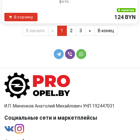
фото.
В наличии
124 BYN
В корзину
В начало
«
1
2
3
»
В конец
И.П. Миненков Анатолий Михайлович УНП 192447031
Социальные сети и маркетплейсы