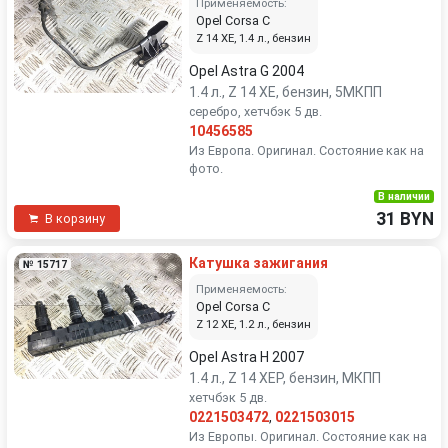
Применяемость:
Opel Corsa C
Z 14 XE, 1.4 л., бензин
Opel Astra G 2004
1.4 л., Z 14 XE, бензин, 5МКПП
серебро, хетчбэк 5 дв.
10456585
Из Европа. Оригинал. Состояние как на
фото.
В наличии
31 BYN
В корзину
Катушка зажигания
№ 15717
Применяемость:
Opel Corsa C
Z 12 XE, 1.2 л., бензин
Opel Astra H 2007
1.4 л., Z 14 XEP, бензин, МКПП
хетчбэк 5 дв.
0221503472
,
0221503015
Из Европы. Оригинал. Состояние как на