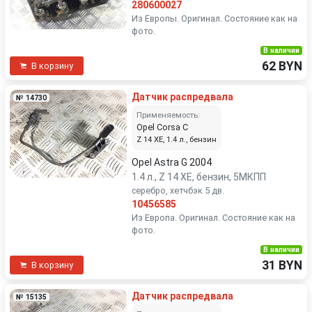
280600027
Из Европы. Оригинал. Состояние как на
фото.
В наличии
62 BYN
В корзину
Датчик распредвала
№ 14730
Применяемость:
Opel Corsa C
Z 14 XE, 1.4 л., бензин
Opel Astra G 2004
1.4 л., Z 14 XE, бензин, 5МКПП
серебро, хетчбэк 5 дв.
10456585
Из Европа. Оригинал. Состояние как на
фото.
В наличии
31 BYN
В корзину
Датчик распредвала
№ 15135