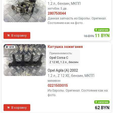
1.2 л., бензин, МКПП
хетчбэк 5 дв.
280750044
Данная запчасть из Европы. Оригинал.
Состояние как на фото.
В наличии
11 BYN
В корзину
16 BYN
Катушка зажигания
№ 618
Применяемость:
Opel Corsa C
Z 12 XE, 1.2 л., бензин
Opel Agila (A) 2002
1.2 л., Z 12 XE, бензин, МКПП
минивэн
0221503015
Из Европы. Оригинал. Состояние как на
фото.
В наличии
62 BYN
В корзину