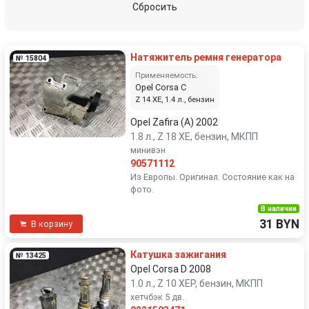
Сбросить
Натяжитель ремня генератора
№ 15804
Применяемость:
Opel Corsa C
Z 14 XE, 1.4 л., бензин
Opel Zafira (A) 2002
1.8 л., Z 18 XE, бензин, МКПП
минивэн
90571112
Из Европы. Оригинал. Состояние как на
фото.
В наличии
31 BYN
В корзину
Катушка зажигания
№ 13425
Opel Corsa D 2008
1.0 л., Z 10 XEP, бензин, МКПП
хетчбэк 5 дв.