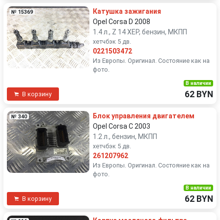
Катушка зажигания
№ 15369
Opel Corsa D 2008
1.4 л., Z 14 XEP, бензин, МКПП
хетчбэк 5 дв.
0221503472
Из Европы. Оригинал. Состояние как на
фото.
В наличии
62 BYN
В корзину
Блок управления двигателем
№ 340
Opel Corsa C 2003
1.2 л., бензин, МКПП
хетчбэк 5 дв.
261207962
Из Европы. Оригинал. Состояние как на
фото.
В наличии
62 BYN
В корзину