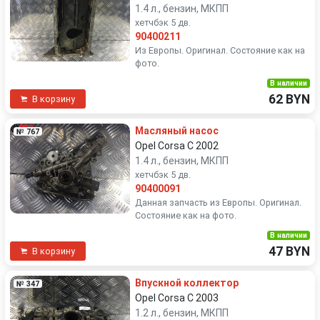
1.4 л., бензин, МКПП
хетчбэк 5 дв.
90400211
Из Европы. Оригинал. Состояние как на
фото.
В наличии
62 BYN
В корзину
Масляный насос
№ 767
Opel Corsa C 2002
1.4 л., бензин, МКПП
хетчбэк 5 дв.
90400091
Данная запчасть из Европы. Оригинал.
Состояние как на фото.
В наличии
47 BYN
В корзину
Впускной коллектор
№ 347
Opel Corsa C 2003
1.2 л., бензин, МКПП