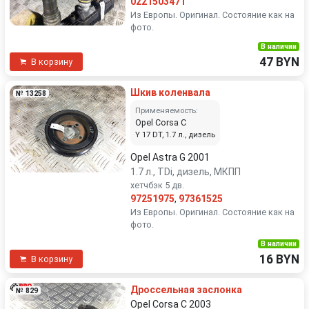
0221503471
Из Европы. Оригинал. Состояние как на
фото.
В наличии
47 BYN
В корзину
Шкив коленвала
№ 13258
Применяемость:
Opel Corsa C
Y 17 DT, 1.7 л., дизель
Opel Astra G 2001
1.7 л., TDi, дизель, МКПП
хетчбэк 5 дв.
97251975
,
97361525
Из Европы. Оригинал. Состояние как на
фото.
В наличии
16 BYN
В корзину
Дроссельная заслонка
№ 829
Opel Corsa C 2003