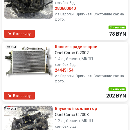
хетчбэк 5 дв.
280600040
Из Европы. Оригинал. Состояние как на
фото.
В наличии
78 BYN
В корзину
Кассета радиаторов
№ 894
Opel Corsa C 2002
1.4 л., бензин, МКПП
хетчбэк 5 дв.
24445154
Из Европы. Оригинал. Состояние как на
фото.
В наличии
202 BYN
В корзину
Впускной коллектор
№ 204
Opel Corsa C 2003
1.2 л., бензин, МКПП
хетчбэк 5 дв.