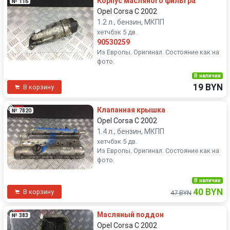
Корпус масляного фильтра
№ 116
Opel Corsa C 2002
1.2 л., бензин, МКПП
хетчбэк 5 дв.
90530259
Из Европы. Оригинал. Состояние как на
фото.
В наличии
19 BYN
В корзину
Клапанная крышка
№ 7820
Opel Corsa C 2002
1.4 л., бензин, МКПП
хетчбэк 5 дв.
Из Европы. Оригинал. Состояние как на
фото.
В наличии
40 BYN
В корзину
47 BYN
Масляный поддон
№ 383
Opel Corsa C 2002