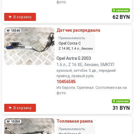
фото.
В наличии
62 BYN
В корзину
Датчик распредвала
№ 15540
Применяемость:
Opel Corsa C
Z 14 XE, 1.4 л., бензин
Opel Astra G 2003
1.6 л., Z 16 XE, бензин, 5МКПП
красный, хетчбэк 5 дв., передний
привод, правый руль
10456585
Из Европа. Оригинал. Состояние как на
фото.
В наличии
31 BYN
В корзину
Топливная рампа
№ 15058
Применяемость: