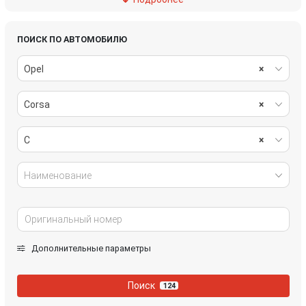
рулевое управление
салон
система охлаждения
стеклоочистители
ПОИСК ПО АВТОМОБИЛЮ
Opel
×
топливная система
тормозная система
Corsa
×
трансмиссия
электрика
C
×
Наименование
Дополнительные параметры
Поиск
124