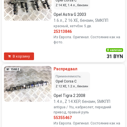
Opel Corsa C
Z 14 XE, 1.4 л., бензин
Opel Astra G 2003
1.6 л., Z 16 XE, бензин, 5МКПП
красный, хетчбэк 5 дв.
25313846
Из Европа. Оригинал. Состояние как на
фото.
В наличии
31 BYN
В корзину
Распредвал
№ 15652
Применяемость:
Opel Corsa C
Z 12 XE, 1.2 л., бензин
Opel Tigra 2 2008
1.4 л., Z 14 XEP, бензин, 5МКПП
antigua / 1tu, кабриолет, передний
привод, правый руль
55355467
Из Европа. Оригинал. Состояние как на