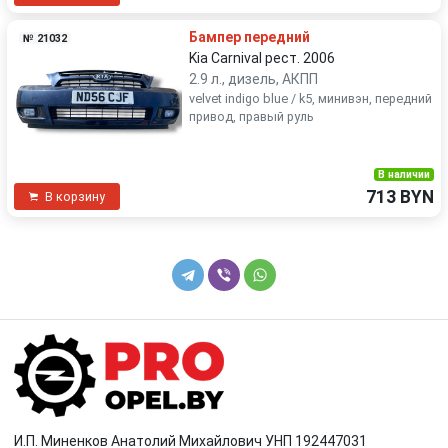
Бампер передний
№ 21032
Kia Carnival рест. 2006
2.9 л., дизель, АКПП
velvet indigo blue / k5, минивэн, передний
привод, правый руль
В наличии
713 BYN
В корзину
И.П. Миненков Анатолий Михайлович УНП 192447031