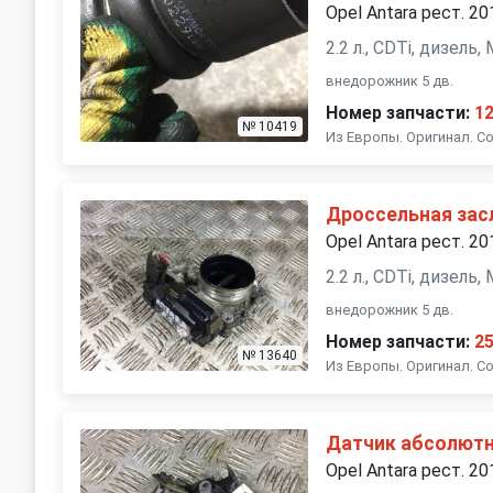
Opel Antara рест. 20
2.2 л., CDTi, дизель
внедорожник 5 дв.
Номер запчасти:
1
№ 10419
Из Европы. Оригинал. Со
Дроссельная зас
Opel Antara рест. 20
2.2 л., CDTi, дизель
внедорожник 5 дв.
Номер запчасти:
2
№ 13640
Из Европы. Оригинал. Со
Датчик абсолютн
Opel Antara рест. 20