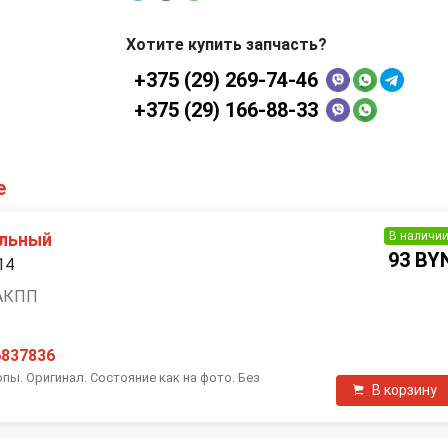
Хотите купить запчасть?
+375 (29) 269-74-46
+375 (29) 166-88-33
е
В наличи
ельный
93 BY
14
, АКПП
6837836
пы. Оригинал. Состояние как на фото. Без
В корзину