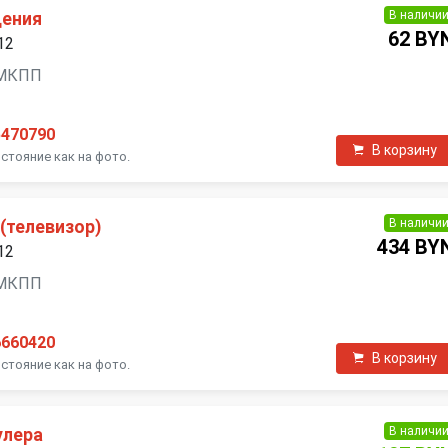
В наличи
дения
62 BY
12
, МКПП
5470790
В корзину
стояние как на фото.
В наличи
(телевизор)
434 BY
12
, МКПП
6660420
В корзину
стояние как на фото.
В наличи
улера