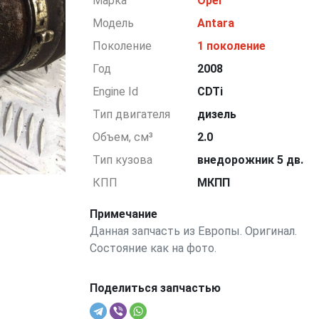
Марка
Opel
Модель
Antara
Поколение
1 поколение
Год
2008
Engine Id
CDTi
Тип двигателя
дизель
Объем, см³
2.0
Тип кузова
внедорожник 5 дв.
КПП
МКПП
Примечание
Данная запчасть из Европы. Оригинал.
Состояние как на фото.
Поделиться запчастью