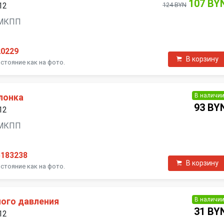
107 BY
12
124 BYN
, МКПП
20229
В корзину
стояние как на фото.
В наличи
лонка
93 BY
12
, МКПП
5183238
В корзину
стояние как на фото.
В наличи
ого давления
31 BY
12