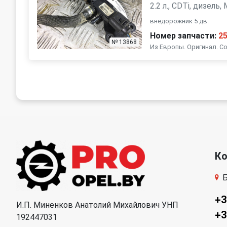
2.2 л., CDTi, дизель
внедорожник 5 дв.
Номер запчасти:
2
№ 13868
Из Европы. Оригинал. Со
К
Б
+3
И.П. Миненков Анатолий Михайлович УНП
+3
192447031