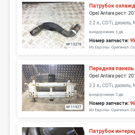
Патрубок охлаж
Opel Antara рест. 20
2.2 л., CDTi, дизель
внедорожник 5 дв.
Номер запчасти:
9
№ 13278
Из Европы. Оригинал. Со
Передняя панель 
Opel Antara рест. 20
2.2 л., CDTi, дизель
внедорожник 5 дв.
Номер запчасти:
9
№ 11927
Из Европы. Оригинал. Со
Патрубок интерк