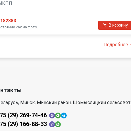
, МКПП
5182883
В корзину
стояние как на фото.
Подробнее
онтакты
еларусь, Минск, Минский район, Щомыслицкий сельсовет,
75 (29) 269-74-46
75 (29) 166-88-33