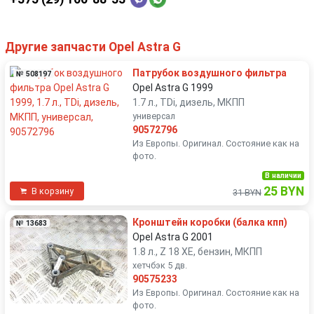
Другие запчасти Opel Astra G
Патрубок воздушного фильтра
№ 508197
Opel Astra G 1999
1.7 л., TDi, дизель, МКПП
универсал
90572796
Из Европы. Оригинал. Состояние как на
фото.
В наличии
25 BYN
В корзину
31 BYN
Кронштейн коробки (балка кпп)
№ 13683
Opel Astra G 2001
1.8 л., Z 18 XE, бензин, МКПП
хетчбэк 5 дв.
90575233
Из Европы. Оригинал. Состояние как на
фото.