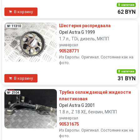
В наличии
62 BYN
В корзину
Шестерня распредвала
№ 11310
Opel Astra G 1999
1.7 л., TDi, дизель, МКПП
универсал
90528771
Из Европы. Оригинал. Состояние как на
фото.
В наличии
31 BYN
В корзину
Трубка охлаждающей жидкости
№ 2104
пластиковая
Opel Astra G 2001
1.8 л., Z 18 XE, бензин, МКПП
универсал
90531675
Из Европы. Оригинал. Состояние как на
фото.