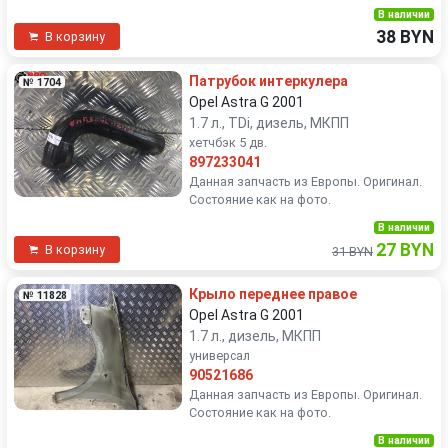
В наличии
38 BYN
В корзину
Патрубок интеркулера
№ 1704
Opel Astra G 2001
1.7 л., TDi, дизель, МКПП
хетчбэк 5 дв.
897233041
Данная запчасть из Европы. Оригинал.
Состояние как на фото.
В наличии
27 BYN
В корзину
31 BYN
Крыло переднее правое
№ 11828
Opel Astra G 2001
1.7 л., дизель, МКПП
универсал
90521686
Данная запчасть из Европы. Оригинал.
Состояние как на фото.
В наличии